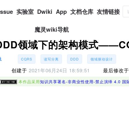
Issue
实验室
Dwiki
App
文档仓库
友情链接
魔灵wiki导航
DDD领域下的架构模式——C
鱼
CQRS
读写分离
DDD
领域驱动设计
创建于
2021年06月24日 18:59:51
最后修改
本作品采用
知识共享署名-非商业性使用-禁止演绎 4.0 