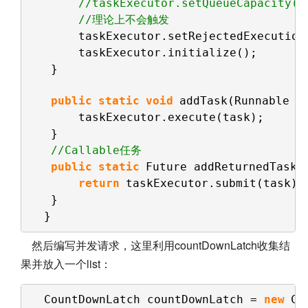
//taskExecutor.setQueueCapacity(5
//理论上不会触发
taskExecutor.setRejectedExecution
taskExecutor.initialize();
}
public
static
void
addTask(Runnable t
taskExecutor.execute(task);
}
//Callable任务
public
static
Future addReturnedTask(
return
taskExecutor.submit(task);
}
}
然后编写并发请求，这里利用countDownLatch收集结
果并放入一个list：
CountDownLatch countDownLatch = 
new
Co