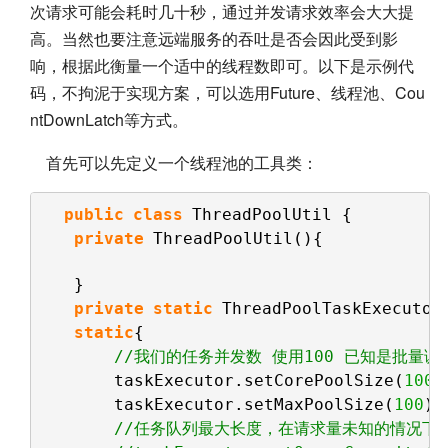
次请求可能会耗时几十秒，通过并发请求效率会大大提
高。当然也要注意远端服务的吞吐是否会因此受到影
响，根据此衡量一个适中的线程数即可。以下是示例代
码，不拘泥于实现方案，可以选用Future、线程池、Cou
ntDownLatch等方式。
首先可以先定义一个线程池的工具类：
public
class
ThreadPoolUtil {
private
ThreadPoolUtil(){
}
private
static
ThreadPoolTaskExecutor
static
{
//我们的任务并发数 使用100 已知是批量调
taskExecutor.setCorePoolSize(
100
)
taskExecutor.setMaxPoolSize(
100
);
//任务队列最大长度，在请求量未知的情况下