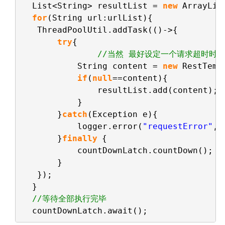
List<String> resultList = 
new
ArrayLis
for
(String url:urlList){
ThreadPoolUtil.addTask(()->{
try
{
//当然 最好设定一个请求超时时间
String content = 
new
RestTemp
if
(
null
==content){
resultList.add(content);
}
}
catch
(Exception e){
logger.error(
"requestError"
,e
}
finally
{
countDownLatch.countDown();
}
});
}
//等待全部执行完毕
countDownLatch.await();