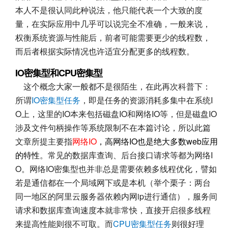
本人不是很认同此种说法，他只能代表一个大致的度
量，在实际应用中几乎可以说完全不准确，一般来说，
权衡系统资源与性能后，前者可能需要更少的线程数，
而后者根据实际情况也许适宜分配更多的线程数。
IO密集型和CPU密集型
这个概念大家一般都不是很陌生，在此再次科普下：
所谓
IO密集型任务
，即是任务的资源消耗多集中在系统I
O上，这里的IO本来包括磁盘IO和网络IO等，但是磁盘IO
涉及文件句柄操作等系统限制不在本篇讨论，所以此篇
文章所提主要指
网络IO
，高网络IO也是绝大多数web应用
的特性
。常见的数据库查询、后台接口请求等都为网络I
O。网络IO密集型也并非总是需要依赖多线程优化，譬如
若是通信都在一个局域网下或是本机（举个栗子：两台
同一地区的阿里云服务器依赖内网ip进行通信），服务间
请求和数据库查询速度本就非常快，直接开启很多线程
来提高性能则很不可取。而
CPU密集型任务
则很好理