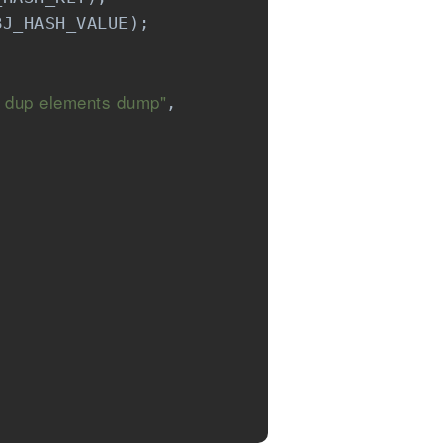
J_HASH_VALUE);

th dup elements dump"
,
