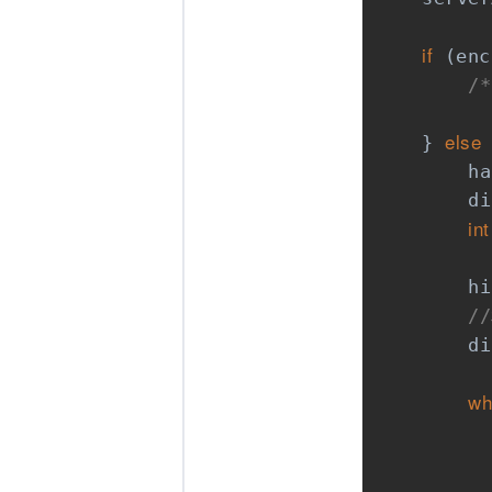
if
 (enc
/*
else
    } 
        ha
        di
int
        hi
/
        di
wh
          
          