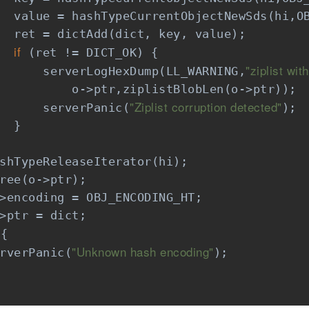
  value = hashTypeCurrentObjectNewSds(hi,OB
  ret = dictAdd(dict, key, value);

if
 (ret != DICT_OK) {

"ziplist wi
      serverLogHexDump(LL_WARNING,
          o->ptr,ziplistBlobLen(o->ptr));

"Ziplist corruption detected"
      serverPanic(
);

  }

shTypeReleaseIterator(hi);

ree(o->ptr);

>encoding = OBJ_ENCODING_HT;

>ptr = dict;

{

"Unknown hash encoding"
rverPanic(
);
