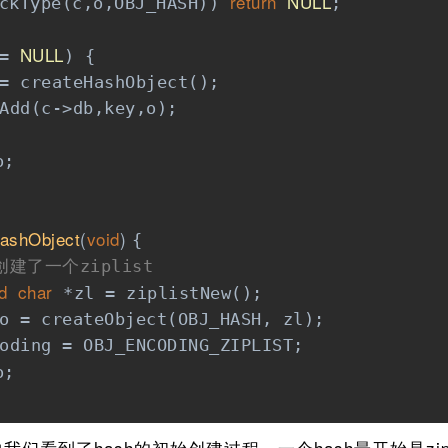
return
NULL
ckType(c,o,OBJ_HASH)) 
;

NULL
= 
) {

= createHashObject();

Add(c->db,key,o);

;

ashObject
(
void
)
{

创建了一个ziplist
d
char
 *zl = ziplistNew();

o = createObject(OBJ_HASH, zl);

oding = OBJ_ENCODING_ZIPLIST;

;

我们看到了hash的初始创建过程，一个hash最开始是zipi