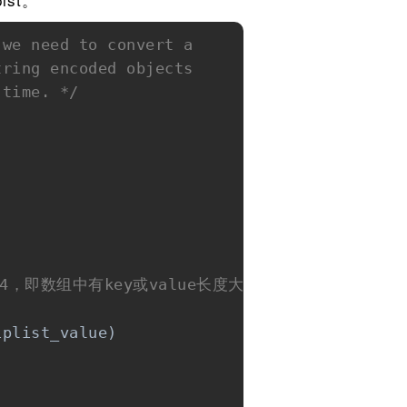
we need to convert a

ring encoded objects

 time. */
，默认64，即数组中有key或value长度大于64字节的时候会被转
plist_value)
