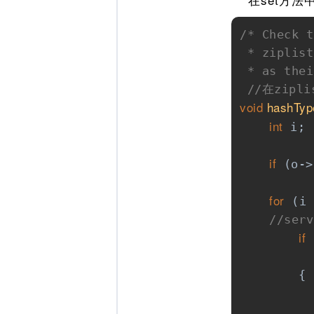
/* Check t
 * ziplist
 * as thei
//在zip
void
hashTyp
int
 i;

if
 (o->
for
 (i 
//se
if
 
          
        {

          