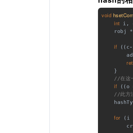
void
hsetCo
int
 i, 
    robj *
if
 ((c-
        ad
re
    }

//在
if
 ((o 
//此
    hashTy
for
 (i 
        cr