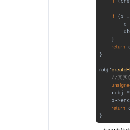
if
 (che
if
 (o =
        o 
        db
    }

return
 o
}

robj *
createH
//其实
unsigne
    robj *
    o->enc
return
 o
}
在set方法中