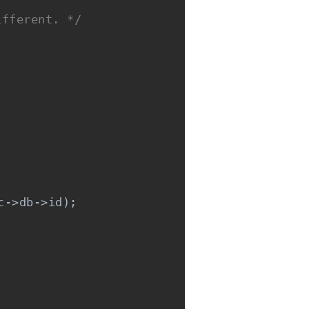
ifferent. */
c->db->id);
