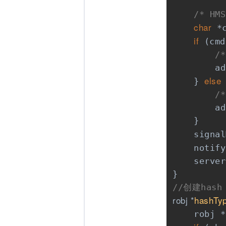
/* HMS
char
 *
if
 (cmd
/*
        ad
else
    } 
 
/*
        ad
    }

    signal
    notify
    server
//创建hash
robj *
hashTy
    robj *