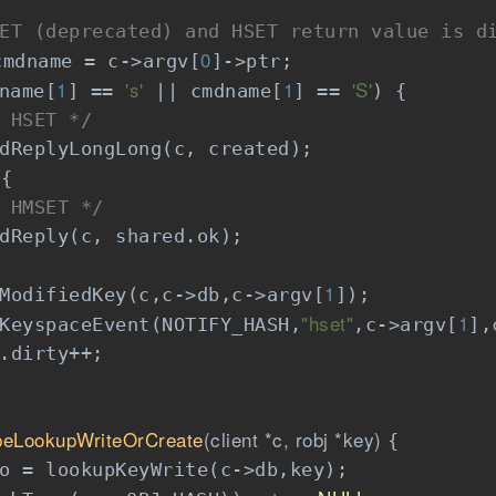
ET (deprecated) and HSET return value is d
0
cmdname = c->argv[
]->ptr;

1
's'
1
'S'
name[
] == 
 || cmdname[
] == 
) {

 HSET */
dReplyLongLong(c, created);

{

 HMSET */
dReply(c, shared.ok);

1
ModifiedKey(c,c->db,c->argv[
]);

"hset"
1
KeyspaceEvent(NOTIFY_HASH,
,c->argv[
],
.dirty++;

peLookupWriteOrCreate
(client *c, robj *key)
{

o = lookupKeyWrite(c->db,key);
