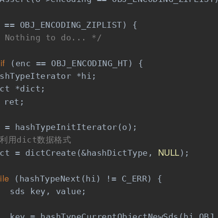
 == OBJ_ENCODING_ZIPLIST) {

 Nothing to do... */
if
 (enc == OBJ_ENCODING_HT) {

shTypeIterator *hi;

ct *dict;

 ret;

 = hashTypeInitIterator(o);

/利用dict数据格式
NULL
ct = dictCreate(&hashDictType, 
);

ile
 (hashTypeNext(hi) != C_ERR) {

  sds key, value;

  key = hashTypeCurrentObjectNewSds(hi,OBJ_