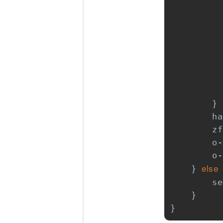
          
          
          
          
          
          
        }

        ha
        zf
        o-
        o-
else
    } 
 
        se
    }

}