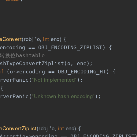
eConvert
(robj *o, 
int
 enc)
{

encoding == OBJ_ENCODING_ZIPLIST) {

/转换位hashtable
shTypeConvertZiplist(o, enc);

if
 (o->encoding == OBJ_ENCODING_HT) {

"Not implemented"
rverPanic(
);

{

"Unknown hash encoding"
rverPanic(
);

eConvertZiplist
(robj *o, 
int
 enc)
{

Assert(o->encoding == OBJ_ENCODING_ZIPLIST)