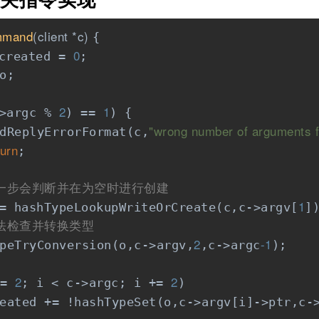
mmand
(client *c)
{

0
created = 
;

o;

2
1
>argc % 
) == 
) {

"wrong number of arguments 
dReplyErrorFormat(c,
turn
;

这一步会判断并在为空时进行创建
1
= hashTypeLookupWriteOrCreate(c,c->argv[
]
方法检查并转换类型
2
-1
peTryConversion(o,c->argv,
,c->argc
);

2
2
= 
; i < c->argc; i += 
)

eated += !hashTypeSet(o,c->argv[i]->ptr,c-