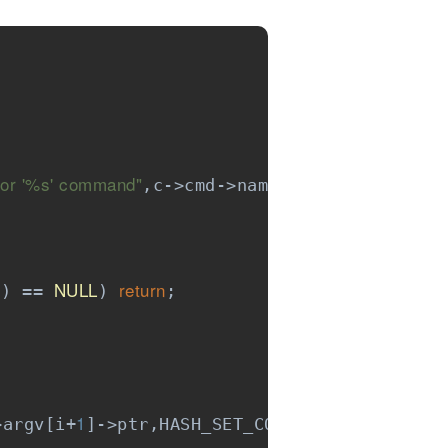
for '%s' command"
,c->cmd->name);

NULL
return
)) == 
) 
;

1
>argv[i+
]->ptr,HASH_SET_COPY);
