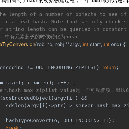
he length of a number of objects to see if 
 to a real hash. Note that we only check st
r string length can be queried in constant
list中有元素超长的时候转化为hash
eTryConversion
(robj *o, robj **argv, 
int
 start, 
int
 end)
{

return
encoding != OBJ_ENCODING_ZIPLIST) 
;

= start; i <= end; i++) {

rver.hash_max_ziplist_value是一个可配置项
(sdsEncodedObject(argv[i]) &&

  sdslen(argv[i]->ptr) > server.hash_max_zi
  hashTypeConvert(o, OBJ_ENCODING_HT);

break
;
