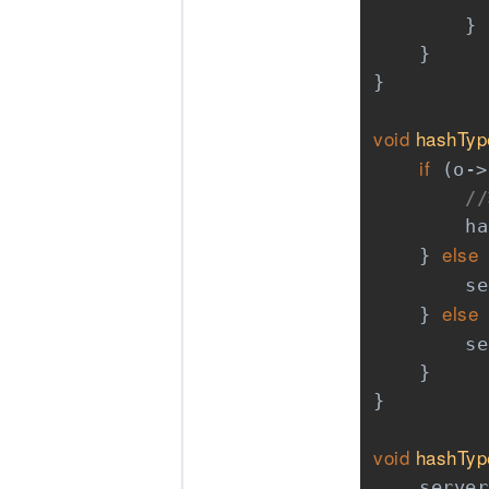
        }

    }

}

void
hashTyp
if
 (o->
/
        ha
else
    } 
        se
else
    } 
 
        se
    }

}

void
hashTyp
    server