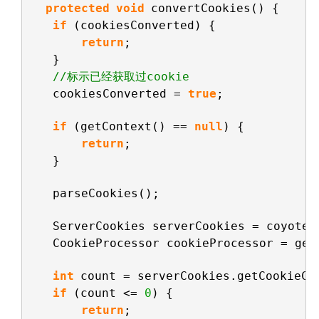
protected
void
convertCookies() {
if
(cookiesConverted) {
return
;
}
//标示已经获取过cookie
cookiesConverted = 
true
;
if
(getContext() == 
null
) {
return
;
}
parseCookies();
ServerCookies serverCookies = coyoteR
CookieProcessor cookieProcessor = get
int
count = serverCookies.getCookieCo
if
(count <= 
0
) {
return
;