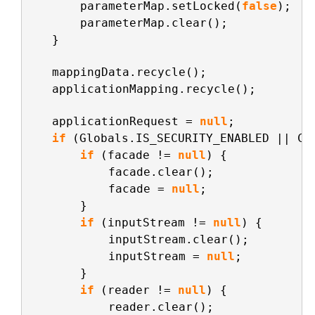
parameterMap.setLocked(
false
);
parameterMap.clear();
}
mappingData.recycle();
applicationMapping.recycle();
applicationRequest = 
null
;
if
(Globals.IS_SECURITY_ENABLED || Co
if
(facade != 
null
) {
facade.clear();
facade = 
null
;
}
if
(inputStream != 
null
) {
inputStream.clear();
inputStream = 
null
;
}
if
(reader != 
null
) {
reader.clear();