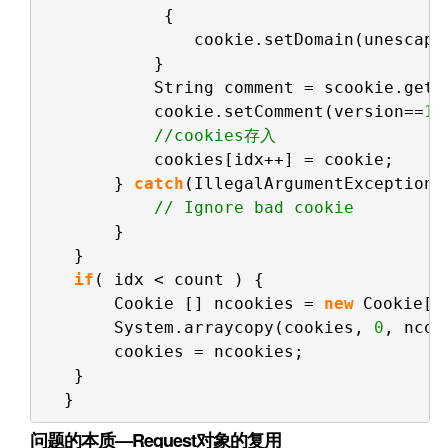
{
cookie.setDomain(unescape
}
String comment = scookie.getC
cookie.setComment(version==
1
?
//cookies存入
cookies[idx++] = cookie;
} 
catch
(IllegalArgumentException 
// Ignore bad cookie
}
}
if
( idx < count ) {
Cookie [] ncookies = 
new
Cookie[i
System.arraycopy(cookies, 
0
, ncoo
cookies = ncookies;
}
}
问题的本质—Request对象的复用