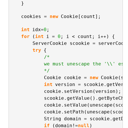
}
cookies = 
new
Cookie[count];
int
idx=
0
;
for
(
int
i = 
0
; i < count; i++) {
ServerCookie scookie = serverCook
try
{
/*
we must unescape the '\\' esc
*/
Cookie cookie = 
new
Cookie(sc
int
version = scookie.getVers
cookie.setVersion(version);
scookie.getValue().getByteChu
cookie.setValue(unescape(scoo
cookie.setPath(unescape(scook
String domain = scookie.getDo
if
(domain!=
null
)