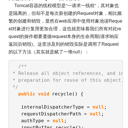
Tomcat
容器的线程模型是“一请求一线程“，其对象也
是隔离的，但却不是每次新创建的Request对象，相比频
繁的创建和销毁，显然在web应用中使用对象池读Reque
st对象进行复用更加合理，这也就意味着我们所有对此re
quest的操作都要遵循request本身的生命周期(请求响应
返回后销毁)。这里涉及到的销毁实际是调用了Request
的以下方法（其实就是赋了一堆null）：
/**
* Release all object references, and ini
* preparation for reuse of this object.
*/
public
void
recycle() {
internalDispatcherType = 
null
;
requestDispatcherPath = 
null
;
authType = 
null
;
inputBuffer.recycle();