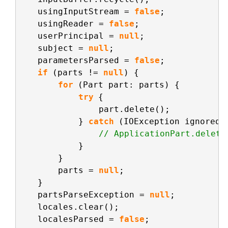
usingInputStream = 
false
;
usingReader = 
false
;
userPrincipal = 
null
;
subject = 
null
;
parametersParsed = 
false
;
if
(parts != 
null
) {
for
(Part part: parts) {
try
{
part.delete();
} 
catch
(IOException ignored)
// ApplicationPart.delete
}
}
parts = 
null
;
}
partsParseException = 
null
;
locales.clear();
localesParsed = 
false
;