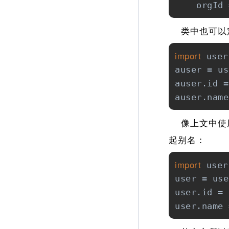
    orgId 
类中也可以定
import
 user

auser = us
auser.id =
auser.name
像上文中使用
起别名：
import
 user
user = use
user.id = 
user.name 