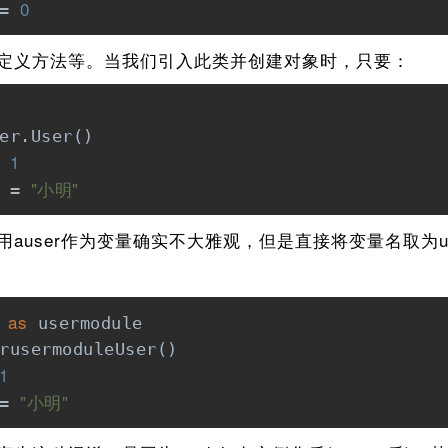
0
= 
义方法等。当我们引入此类并创建对象时，只要：
er.User()

1
 
"小明"
 = 
auser作为变量确实不大雅观，但是直接将变量名取为u
as
 
 usermodule

rusermoduleUser()

1
"小明"
= 