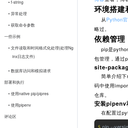
• f-string
环境搭建
• 异常处理
从
Python
• 获取命令参数
略过。
一些示例
依赖管理：P
• 文件读取和时间格式化处理(处理Ng
pip是pyth
inx日志文件)
包管理，通过pi
site-packa
• 数据库访问和模拟请求
简单介绍下site
部署和执行
码中使用impo
• 使用native pip/pipres
仓库。
安装pipen
• 使用pipenv
在配置过pyt
评论区
 pip --versi
$