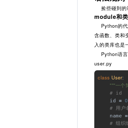
捡些碰到的
module
Python的
含函数、类和变
入的类库也是
Python语
user.py
class
User
:
"""一个
# id
0
    id = 
# 用户
    name =
# 组织