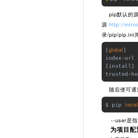
pip默认的
源
http://mirr
录/pip/pip.i
global
[
]

index-url 
[install]

trusted-ho
随后便可通过p
instal
$ pip 
--user是
为项目配置使