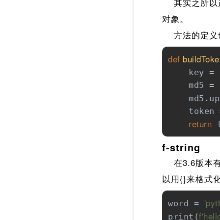
其实之所以产生
对象。
方法的定义也
def
buildToke
    key = 
    md5 = 
    md5.up
    token 
return
 
f-string
在3.6版本
以用{}来格
'pyt
word = 
f'hell
print(