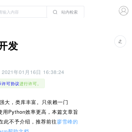
站内检索
速开发
于
2021年01月16日 16:38:24
国际许可协议
进行许可。
性强大，类库丰富。只依赖一门
用Python效率更高，本篇文章旨
语法在此不予介绍，推荐前往
廖雪峰的
harm帮助文档
。