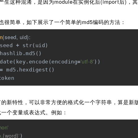
这种混淆，是因为module在实例化后(import后)
很简单，如下展示了一个简单的md5编码的方法：
n
(seed, uid)
:
seed + str(uid)

hashlib.md5()

'utf-8'
date(key.encode(encoding=
))

= md5.hexdigest()

token
有的新特性，可以非常方便的格式化一个字符串，算是新
式化一个变量或表达式。例如：
hon'
o,
{word}
'