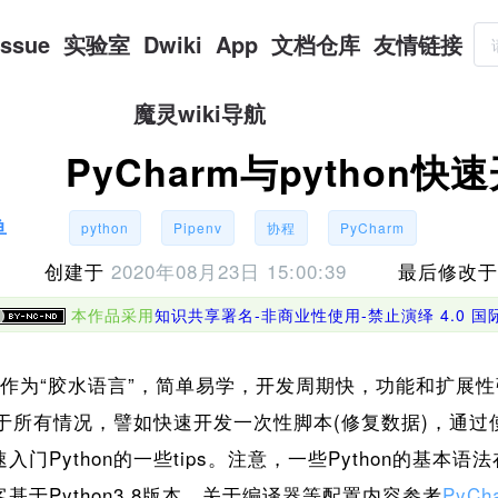
Issue
实验室
Dwiki
App
文档仓库
友情链接
魔灵wiki导航
PyCharm与python快
鱼
python
Pipenv
协程
PyCharm
创建于
2020年08月23日 15:00:39
最后修改
本作品采用
知识共享署名-非商业性使用-禁止演绎 4.0 
语言作为“胶水语言”，简单易学，开发周期快，功能和扩展
用于所有情况，譬如快速开发一次性脚本(修复数据)，通过使
入门Python的一些tips。注意，一些Python的基本
基于Python3.8版本。关于编译器等配置内容参考
PyC