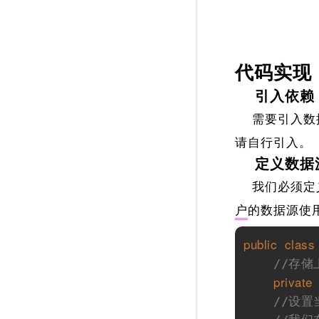
代码实现
引入依赖
需要引入数据库
请自行引入。
定义数据
我们必须定义一个
户
的数据源使
public
class
//存
private
//设