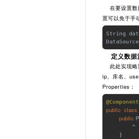
在要设置数据
置可以免于手
String dat
DataSource
定义数据
此处实现略过
ip、库名、u
Properties：
@Component
public
class
public
 P
        ^

    }
