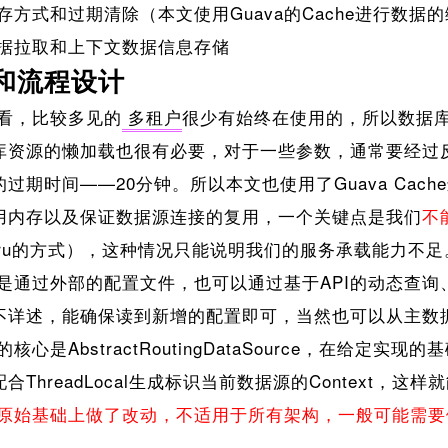
ce缓存方式和过期清除（本文使用Guava的Cache进行数
ce数据拉取和上下文数据信息存储
和流程设计
看，比较多见的
多租户
很少有始终在使用的，所以数据
库资源的懒加载也很有必要，对于一些参数，通常要经过
过期时间——20分钟。所以本文也使用了Guava Cac
用内存以及保证数据源连接的复用，一个关键点是我们
不
lru的方式），这种情况只能说明我们的服务承载能力不足
通过外部的配置文件，也可以通过基于API的动态查询
不详述，能确保读到新增的配置即可，当然也可以从主数
是AbstractRoutingDataSource，在给定
合ThreadLocal生成标识当前数据源的Context，
原始基础上做了改动，不适用于所有架构，一般可能需要
：