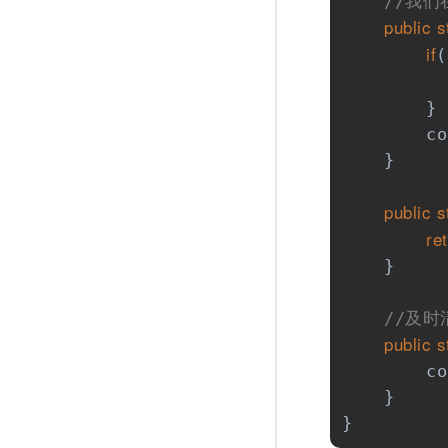
//我们
public
s
if
(
          
        }

        co
    }

public
s
re
    }

//及
public
s
        co
    }

}