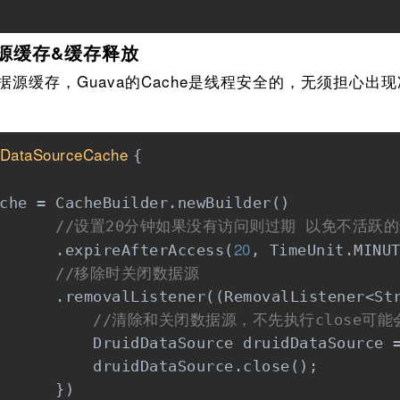
缓存&缓存释放
源缓存，Guava的Cache是线程安全的，无须担心出
DataSourceCache
{



che = CacheBuilder.newBuilder()

//设置20分钟如果没有访问则过期 以免不活跃
20
      .expireAfterAccess(
, TimeUnit.MINUT
//移除时关闭数据源
      .removalListener((RemovalListener<Str
//清除和关闭数据源，不先执行close可
          DruidDataSource druidDataSource =
          druidDataSource.close();

      })
