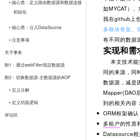
• 核心类：定义路由数据源和数据连接
如MYCAT
初始化
我在github
• 核心类：注入DataSource
多模块骨架。Spri
有不同的数据
• 注意事项
实现和需
关于事务
本文技术能实现
附1：通过webFilter指定数据源
同的来源，同
附2：切换数据源-主数据源的AOP
数据源，减是
• 定义注解
Mapper(
到的相关内容
• 定义切面逻辑
ORM框架确认
评论区
多租户
的性质
Datasou