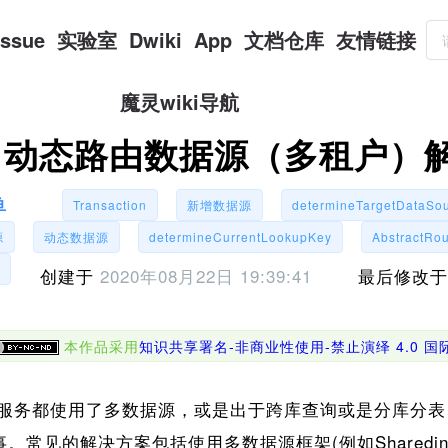
Issue
实验室
Dwiki
App
文档仓库
友情链接
魔灵wiki导航
动态路由数据源（多租户）
鱼
Transaction
新增数据源
determineTargetDataSo
源
动态数据源
determineCurrentLookupKey
AbstractRo
创建于
2020年08月22日 19:39:41
最后修改
本作品采用
知识共享署名-非商业性使用-禁止演绎 4.0 
务都使用了多数据源，或是出于跨库查询或是分库分表
。常见的解决方案包括使用多数据源框架(例如Sharedin