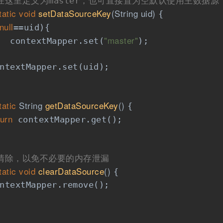
在这里定义为master，也可直接置为空默认使用主数据源
tatic
void
setDataSourceKey
(String uid)
{

null
==uid){

"master"
  contextMapper.set(
);

ntextMapper.set(uid);

tatic
 String 
getDataSourceKey
()
{

turn
 contextMapper.get();

时清除，以免不必要的内存泄漏
tatic
void
clearDataSource
()
{

ntextMapper.remove();
