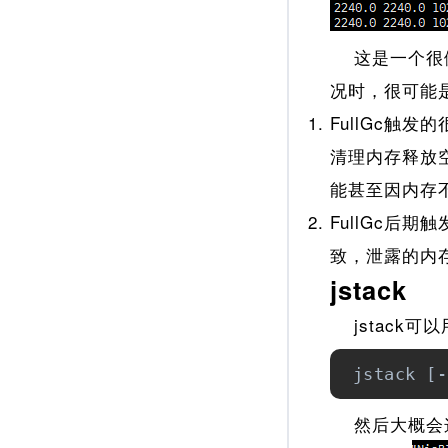
这是一个很健
况时，很可能
FullGc触
清理内存释放空
能甚至因内存
FullGc
致，泄露的内
jstack
jstack可
 jstack [-
然后大概会