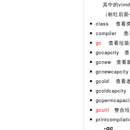
其中的vimd一
（标红后面
class 查
compiler
gc
查看垃圾
gccapcit
gcnew 查
gcnewcap
gcold 查
gcoldcap
gcpermca
gcutil
整合垃
printcomp
-gc