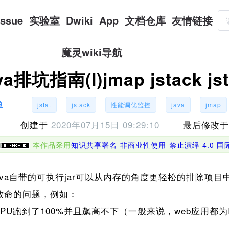
Issue
实验室
Dwiki
App
文档仓库
友情链接
魔灵wiki导航
va排坑指南(I)jmap jstack 
鱼
jstat
jstack
性能调优监控
java
jmap
创建于
2020年07月15日 09:29:10
最后修改
本作品采用
知识共享署名-非商业性使用-禁止演绎 4.0 
va自带的可执行jar可以从内存的角度更轻松的排除项
致命的问题，例如：
CPU跑到了100%并且飙高不下（一般来说，web应用都为