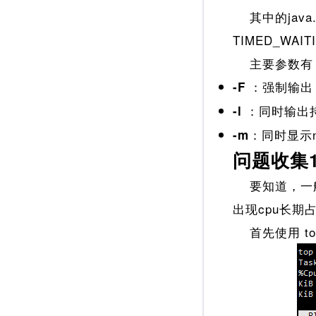
其中的java.l
TIMED_WAIT
主要参数有
：强制输出
-F
：同时输出持
-l
：同时显示n
-m
问题收集
要知道，一般
出现cpu长
首先使用 to