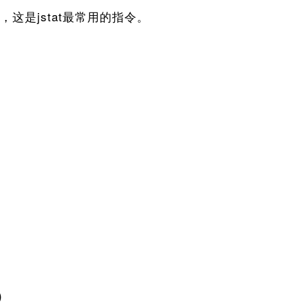
是jstat最常用的指令。
)