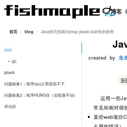
博客
首页
blog
Java排坑指南(I)jmap jstack jstat等的使用
Ja
jstat
created by
鱼
• -gc
jstack
问题收集1：程序cpu占用居高不下
问题收集2：程序HUNG住（全阻塞不动）
运用一些Ja
评论区
常见却相对很
某些web项目
占用的情况）