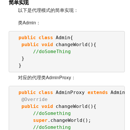
简单实现
以下是代理模式的简单实现：
类Admin：
public
class
Admin{
public
void
changeWorld(){
//doSomeThing
}
}
对应的代理类AdminProxy：
public
class
AdminProxy 
extends
Admin{
@Override
public
void
changeWorld(){
//doSomething
super
.changeWorld();
//doSomething