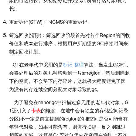
象的可达路径。从初始标记开始找出所有存活对象(耗时
长)。
重新标记(STW)：同CMS的重新标记。
筛选回收(清除)：筛选回收阶段首先对各个Region的回收
价值和成本进行排序，根据用户所期望的GC停顿时间来
制定回收计划。
G1在老年代中采用的是
标记-整理
算法，当发生GC时，
会将处理后的对象几种移动到一片新region，然后删除剩
下的空间。不会留下内存碎片，这就极大程度避免了因
为没有内存连续空间分配大对象导致的gc。
为了避免在minor gc中扫描过多无用的老年代对象，G
1还引入了
卡表
的概念，在堆中会有独立的存储空间记录
分区(不一定是前文提到的region)的堆空间是否可能含有
年轻代对象，如果可能含有，则进行扫描，反之则跳过
相应的区域，这算是G1应对分代内存空间在物理上不连