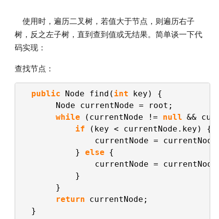
使用时，遍历二叉树，若值大于节点，则遍历右子
树，反之左子树，直到查到值或无结果。简单谈一下代
码实现：
查找节点：
public
Node find(
int
key) {
Node currentNode = root;         
while
(currentNode != 
null
&& cur
if
(key < currentNode.key) {
currentNode = currentNode
} 
else
{
currentNode = currentNode
}
}
return
currentNode;
}