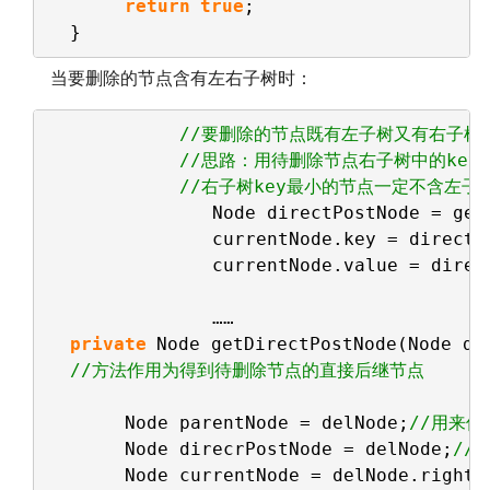
return
true
; 
}
当要删除的节点含有左右子树时：
//要删除的节点既有左子树又有右子树
//思路：用待删除节点右子树中的ke
//右子树key最小的节点一定不含左
Node directPostNode = get
currentNode.key = directP
currentNode.value = direc
……
private
Node getDirectPostNode(Node de
//方法作用为得到待删除节点的直接后继节点
Node parentNode = delNode;
//用来
Node direcrPostNode = delNode;
//
Node currentNode = delNode.rightC