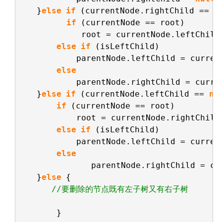
}
else
if
(currentNode.rightChild == 
n
if
(currentNode == root)
root = currentNode.leftChild
else
if
(isLeftChild)
parentNode.leftChild = curren
else
parentNode.rightChild = curre
}
else
if
(currentNode.leftChild == 
nu
if
(currentNode == root)
root = currentNode.rightChild
else
if
(isLeftChild)
parentNode.leftChild = curren
else
parentNode.rightChild = cu
}
else
{ 
//要删除的节点既有左子树又有右子树
}