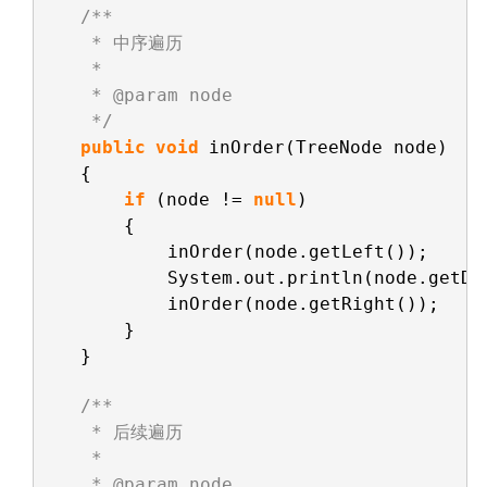
/**
* 中序遍历
* 
* @param node
*/
public
void
inOrder(TreeNode node)
{
if
(node != 
null
)
{
inOrder(node.getLeft());
System.out.println(node.getDa
inOrder(node.getRight());
}
}
/**
* 后续遍历
* 
* @param node