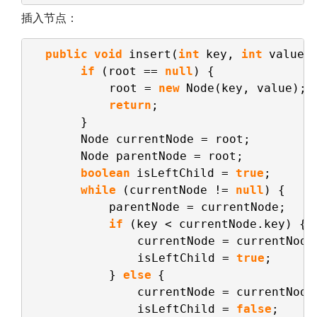
插入节点：
public
void
insert(
int
key, 
int
value)
if
(root == 
null
) {
root = 
new
Node(key, value);
return
;
}
Node currentNode = root;
Node parentNode = root;
boolean
isLeftChild = 
true
;
while
(currentNode != 
null
) {    
parentNode = currentNode;
if
(key < currentNode.key) {
currentNode = currentNode
isLeftChild = 
true
;
} 
else
{
currentNode = currentNode
isLeftChild = 
false
;