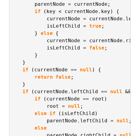
parentNode = currentNode;
if
(key < currentNode.key) {
currentNode = currentNode.lef
isLeftChild = 
true
;
} 
else
{
currentNode = currentNode.rig
isLeftChild = 
false
;
}
}
if
(currentNode == 
null
) {
return
false
;
}
if
(currentNode.leftChild == 
null
&& 
if
(currentNode == root)
root = 
null
;
else
if
(isLeftChild)
parentNode.leftChild = 
null
;
else
parentNode.rightChild = 
null
;