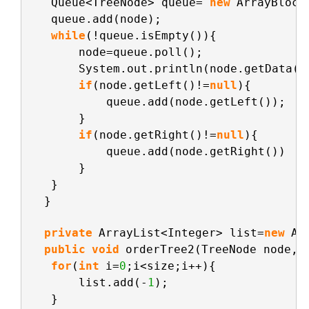
Queue<TreeNode> queue= 
new
ArrayBlock
queue.add(node);
while
(!queue.isEmpty()){
node=queue.poll();
System.out.println(node.getData()
if
(node.getLeft()!=
null
){
queue.add(node.getLeft());
}
if
(node.getRight()!=
null
){
queue.add(node.getRight())
}
}
}
private
ArrayList<Integer> list=
new
Ar
public
void
orderTree2(TreeNode node,
i
for
(
int
i=
0
;i<size;i++){
list.add(-
1
);
}