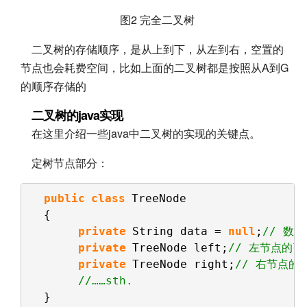
图2 完全二叉树
二叉树的存储顺序，是从上到下，从左到右，空置的
节点也会耗费空间，比如上面的二叉树都是按照从A到G
的顺序存储的
二叉树的java实现
在这里介绍一些java中二叉树的实现的关键点。
定树节点部分：
public
class
TreeNode
{
private
String data = 
null
;
// 数
private
TreeNode left;
// 左节点的引
private
TreeNode right;
// 右节点的
//……sth.
}