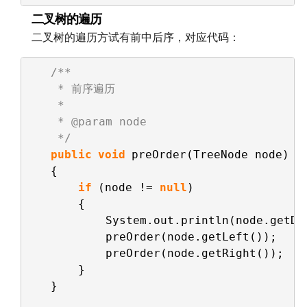
二叉树的遍历
二叉树的遍历方试有前中后序，对应代码：
/**
* 前序遍历
* 
* @param node
*/
public
void
preOrder(TreeNode node)
{
if
(node != 
null
)
{
System.out.println(node.getDa
preOrder(node.getLeft());
preOrder(node.getRight());
}
}