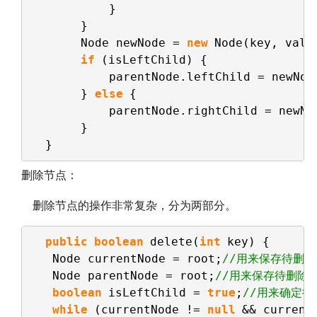
}
}
Node newNode = 
new
Node(key, valu
if
(isLeftChild) {
parentNode.leftChild = newNod
} 
else
{
parentNode.rightChild = newNo
}
}
删除节点：
删除节点的操作非常复杂，分为两部分。
public
boolean
delete(
int
key) {
Node currentNode = root;
//用来保存待删除
Node parentNode = root;
//用来保存待删除
boolean
isLeftChild = 
true
;
//用来确定
while
(currentNode != 
null
&& current