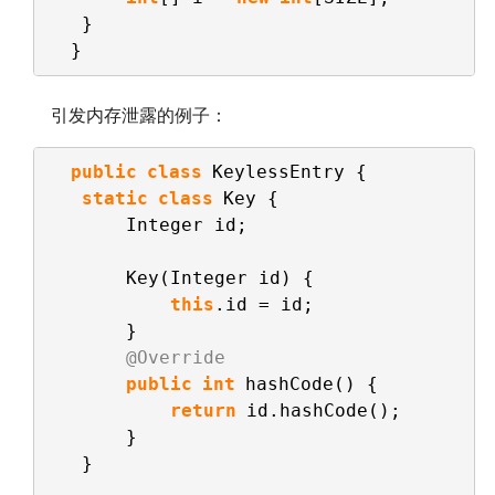
}
}
引发内存泄露的例子：
public
class
KeylessEntry {    
static
class
Key {
Integer id;
Key(Integer id) {            
this
.id = id;
}        
@Override
public
int
hashCode() {          
return
id.hashCode();
}
}    