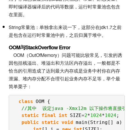
即时编译器编译后的代码等数据，运行时常量池也包含
在里面。
String常量池：单独拿出来说一下，这部分在jdk1.7之前
是包含在运行时常量池中的，之后归属于堆中。
OOM与StackOverflow Error
OOM（OutOfMemory）问题可能比较常见，引发的诱
因包括栈溢出、堆溢出和方法区内存溢出，一般都是不
恰当的引用造成了达到最大内存或是业务中村你在内存
泄漏、堆内存分配不合理引起业务内存不足等，举个最
简单栗子：
class
OOM {    
//其中  设定java -Xmx12m 以下操作将直接
static
final
int
SIZE=
2
*
1024
*
1024
;   
public
static
void
main(String[] a) {
int
[] i = 
new
int
[SIZE];