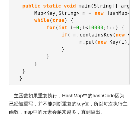
public
static
void
main(String[] args
Map<Key,String> m = 
new
HashMap<K
while
(
true
) {            
for
(
int
i=
0
;i<
10000
;i++) {   
if
(!m.containsKey(
new
Ke
m.put(
new
Key(i), 
}
}
}
}
}
主函数如果重复执行，HashMap中的hashCode因为
已经被重写，并不能判断重复的key值，所以每次执行主
函数，map中的元素会越来越多，直到溢出。