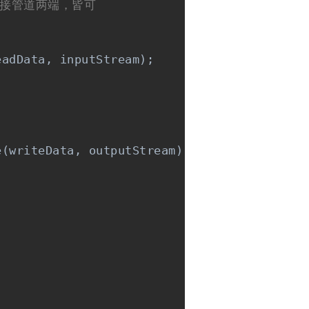
;  连接管道两端，皆可
adData, inputStream);

(writeData, outputStream);
