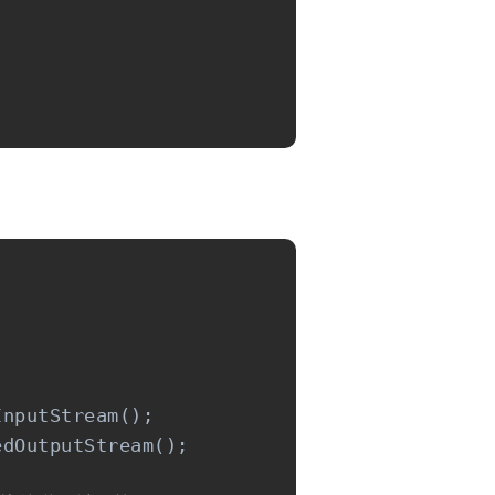
nputStream();

edOutputStream();
