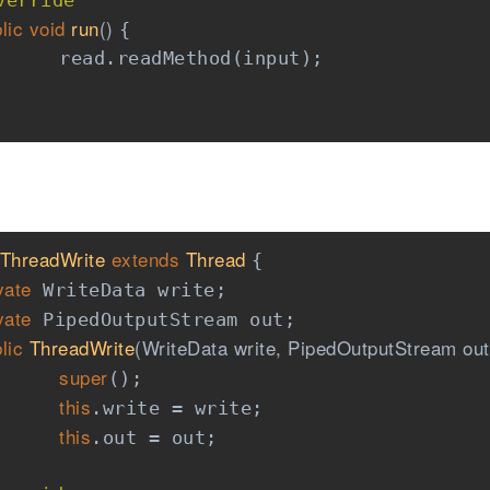
verride
lic
void
run
()
{    

nput);    

ThreadWrite
extends
Thread
{    

vate
 WriteData write;    

vate
 PipedOutputStream out;    

lic
ThreadWrite
(WriteData write, PipedOutputStream out
super
();    

this
.write = write;    

this
.out = out;    
