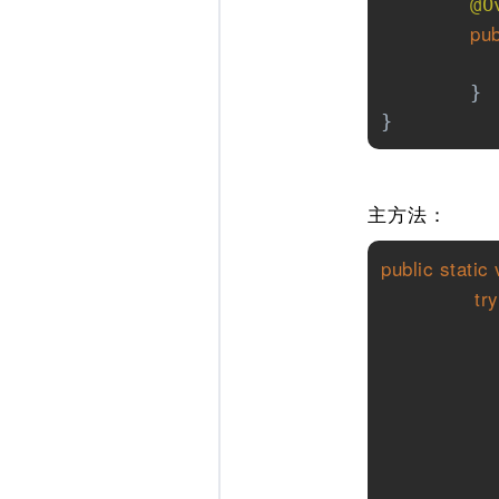
@O
pub
		write.writeMethod
	}    

}
主方法：
public
static
try
          
          
          
          