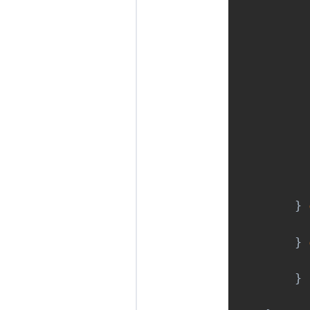
          
          
          
          
          
          
        } 
          
        } 
          
        }
