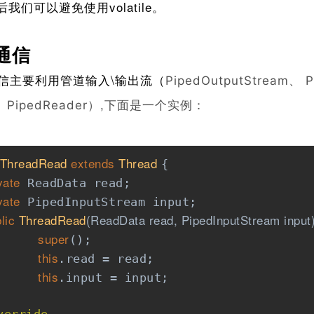
ed后我们可以避免使用volatile。
通信
主要利用管道输入\输出流（
PipedOutputStream、 P
）,下面是一个实例：
、 PipedReader
ThreadRead
extends
Thread
{    

vate
 ReadData read;    

vate
 PipedInputStream input;    

lic
ThreadRead
(ReadData read, PipedInputStream input
super
();    

this
.read = read;    

this
.input = input;    
