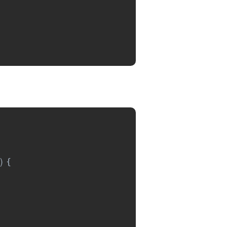
)
{    
