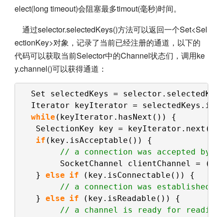
elect(long timeout)会阻塞最多timout(毫秒)时间。
通过selector.selectedKeys()方法可以返回一个Set<Sel
ectionKey>对象，记录了当前已经注册的通道，以下的
代码可以获取当前Selector中的Channel状态们，调用ke
y.channel()可以获得通道：
Set selectedKeys = selector.selectedKe
Iterator keyIterator = selectedKeys.it
while
(keyIterator.hasNext()) {    
SelectionKey key = keyIterator.next()
if
(key.isAcceptable()) {    
// a connection was accepted by 
SocketChannel clientChannel = ((
} 
else
if
(key.isConnectable()) {    
// a connection was established 
} 
else
if
(key.isReadable()) {    
// a channel is ready for readin