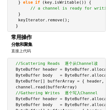
} 
else
if
(key.isWritable()) {    
// a channel is ready for writin
}    
keyIterator.remove();    
}
常用操作
分散和聚集
直接上代码
//Scattering Reads  逐个从Channel读
ByteBuffer header = ByteBuffer.allocat
ByteBuffer body   = ByteBuffer.allocat
ByteBuffer[] bufferArray = { header, b
channel.read(bufferArray)
//Gathering Writes  逐个写入Channel
ByteBuffer header = ByteBuffer.allocat
ByteBuffer body   = ByteBuffer.allocat