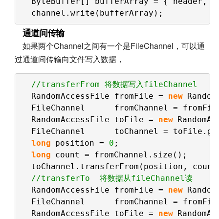
ByteBuffer[] bufferArray = { header, b
channel.write(bufferArray);
通道间传输
如果两个Channel之间有一个是FileChannel，可以通
过通道间传输向文件写入数据，
//transferFrom 将数据写入fileChannel
RandomAccessFile fromFile = 
new
Random
FileChannel      fromChannel = fromFil
RandomAccessFile toFile = 
new
RandomAc
FileChannel      toChannel = toFile.ge
long
position = 
0
;    
long
count = fromChannel.size();      
toChannel.transferFrom(position, count
//transferTo  将数据从fileChannel读  
RandomAccessFile fromFile = 
new
Random
FileChannel      fromChannel = fromFil
RandomAccessFile toFile = 
new
RandomAc