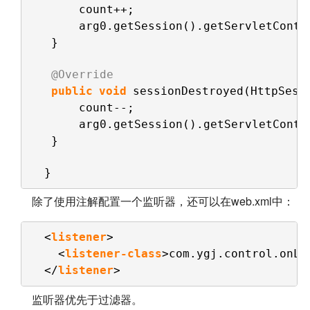
count++;
arg0.getSession().getServletConte
}
@Override
public
void
sessionDestroyed(HttpSess
count--;
arg0.getSession().getServletConte
}
}
除了使用注解配置一个监听器，还可以在web.xml中：
<
listener
>
<
listener-class
>com.ygj.control.onLi
</
listener
>
监听器优先于过滤器。