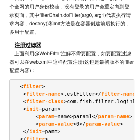
个全网的用户身份校验，没有登录的用户会重定向到登
录页面，其中filterChain.doFilter(arg0, arg1)代表执行请
求内容，destroy()和init方法是在容器创建前后执行的，
多用于配置。
注册过滤器
上面利用@WebFilter注解不需要配置，如要配置过滤
器可以在web.xml中这样配置注册(这也是最初版本的filter
配置内容)：
<
filter
>  
<
filter-name
>testFilter</
filter-name
>
<
filter-class
>com.fish.filter.loginFi
<
init
—param>  
<
param
—name>param1</
param-name
>  
<
param-value
>0</
param-value
>  
</
init
—pamm>  
</
filter
> 