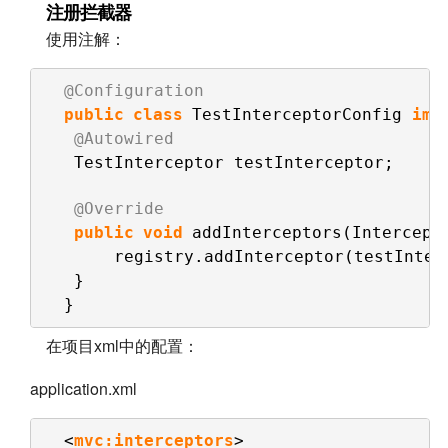
注册拦截器
使用注解：
@Configuration
public
class
TestInterceptorConfig 
imp
@Autowired
TestInterceptor testInterceptor;    
@Override
public
void
addInterceptors(Intercept
registry.addInterceptor(testInter
}
}
在项目xml中的配置：
application.xml
<
mvc:interceptors
>