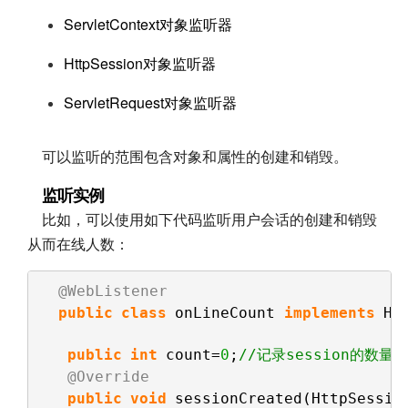
ServletContext对象监听器
HttpSession对象
监听器
ServletRequest对象
监听器
可以监听的范围包含对象和属性的创建和销毁。
监听实例
比如，可以使用如下代码监听用户会话的创建和销毁
从而在线人数：
@WebListener
public
class
onLineCount 
implements
Ht
public
int
count=
0
;
//记录session的数量
@Override
public
void
sessionCreated(HttpSessio