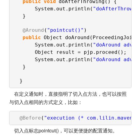
public
void
doAfterThrowing() {
System.out.println(
"doAfterThrowi
}
@Around
(
"pointcut()"
)    
public
Object doAround(ProceedingJoin
System.out.println(
"doAround advi
Object result = pjp.proceed();
System.out.println(
"doAround advi
}
}
在定义通知时，直接指明了切入点方法，也可以按照
与切入点相同的方式定义，比如：
@Before
(
"execution (* com.lilin.maven.
切入点标志pointcut()，可以更便捷的配置通知。