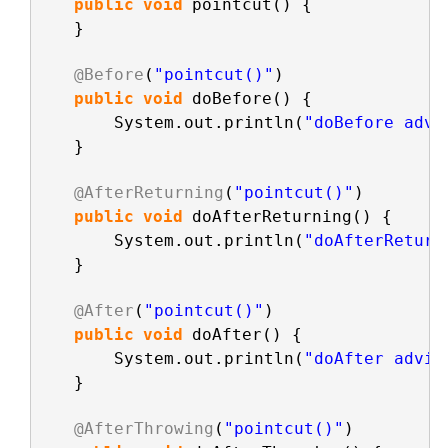
public
void
pointcut() {
}
@Before
(
"pointcut()"
)    
public
void
doBefore() {
System.out.println(
"doBefore advi
}
@AfterReturning
(
"pointcut()"
)    
public
void
doAfterReturning() {
System.out.println(
"doAfterReturn
}
@After
(
"pointcut()"
)    
public
void
doAfter() {
System.out.println(
"doAfter advic
}
@AfterThrowing
(
"pointcut()"
)    