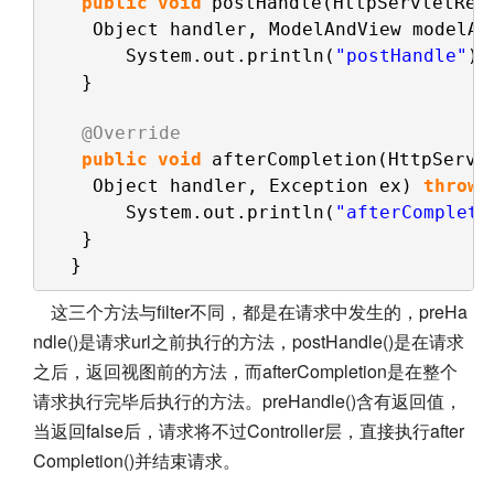
public
void
postHandle(HttpServletReq
Object handler, ModelAndView modelAn
System.out.println(
"postHandle"
);
}
@Override
public
void
afterCompletion(HttpServl
Object handler, Exception ex) 
throws
System.out.println(
"afterCompleti
}
}
这三个方法与filter不同，都是在请求中发生的，preHa
ndle()是请求url之前执行的方法，postHandle()是在请求
之后，返回视图前的方法，而afterCompletion是在整个
请求执行完毕后执行的方法。preHandle()含有返回值，
当返回false后，请求将不过Controller层，直接执行after
Completion()并结束请求。