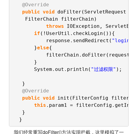
@Override
public
void
doFilter(ServletRequest r
FilterChain filterChain)
throws
IOException, ServletEx
if
(!UserUtil.checkLogin()){
response.sendRedirect(
"login.
}
else
{
filterChain.doFilter(request,
}
System.out.println(
"过滤权限"
);    
} 
@Override
public
void
init(FilterConfig filterC
this
.param1 = filterConfig.getIni
}
}
我们经常重写doFilter()方法实现拦截，这里模拟了一