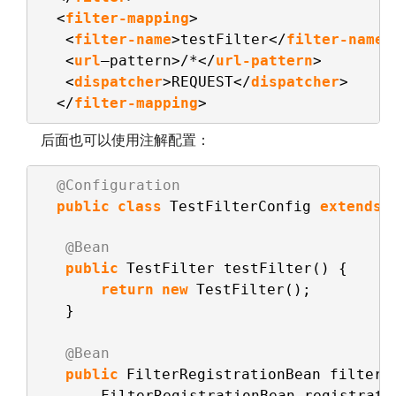
<
filter-mapping
>
<
filter-name
>testFilter</
filter-name
>
<
url
—pattern>/*</
url-pattern
>
<
dispatcher
>REQUEST</
dispatcher
>    
</
filter-mapping
>
后面也可以使用注解配置：
@Configuration
public
class
TestFilterConfig 
extends
@Bean
public
TestFilter testFilter() {
return
new
TestFilter();
}
@Bean
public
FilterRegistrationBean filterP
FilterRegistrationBean registrati