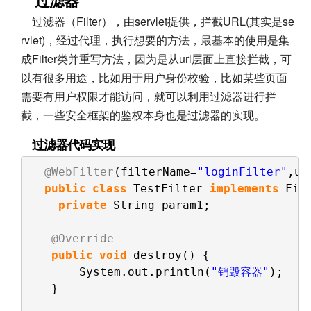
过滤器（Filter），由servlet提供，拦截URL(其实是se
rvlet)，经过代理，执行想要的方法，最基本的使用是集
成Filter类并重写方法，因为是从url层面上直接拦截，可
以有很多用途，比如用于用户身份校验，比如某些页面
需要有用户权限才能访问，就可以利用过滤器进行拦
截，一些安全框架的鉴权本身也是过滤器的实现。
过滤器代码实现
@WebFilter
(filterName=
"loginFilter"
,ur
public
class
TestFilter 
implements
Fil
private
String param1;
@Override
public
void
destroy() {
System.out.println(
"销毁容器"
);
}