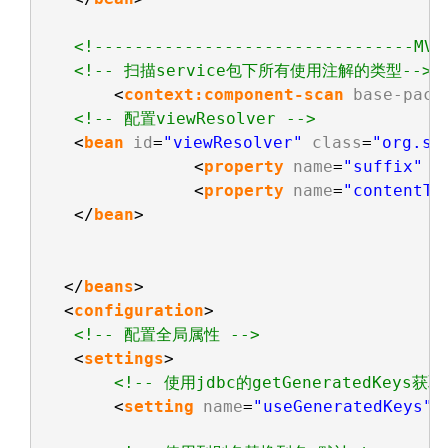
<!--------------------------------MVC
<!-- 扫描service包下所有使用注解的类型-->
<
context:component-scan
base-pack
<!-- 配置viewResolver -->
<
bean
id
=
"viewResolver"
class
=
"org.sp
<
property
name
=
"suffix"
v
<
property
name
=
"contentTy
</
bean
>
</
beans
>
<
configuration
>
<!-- 配置全局属性 -->
<
settings
>
<!-- 使用jdbc的getGeneratedKeys
<
setting
name
=
"useGeneratedKeys"