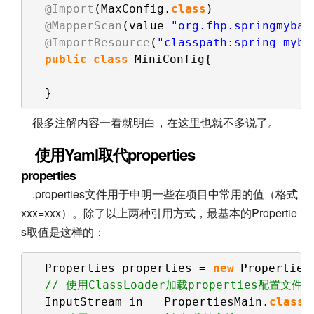
@Import
(MaxConfig.
class
)              
@MapperScan
(value=
"org.fhp.springmybat
@ImportResource
(
"classpath:spring-myba
public
class
MiniConfig{
}
很多注解内容一看就明白，在这里也就不多说了。
使用Yaml取代properties
properties
.properties文件用于申明一些在项目中常用的值（格式
xxx=xxx）。除了以上两种引用方式，最基本的Propertie
s取值是这样的：
Properties properties = 
new
Properties
// 使用ClassLoader加载properties配置文
InputStream in = PropertiesMain.
class
.