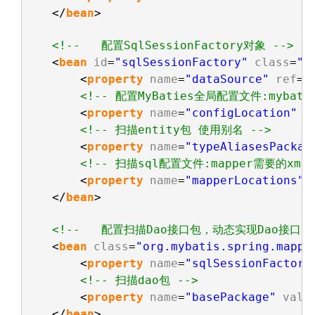
</
bean
>
<!--   配置SqlSessionFactory对象 -->
<
bean
id
=
"sqlSessionFactory"
class
=
"o
<
property
name
=
"dataSource"
ref
=
"
<!-- 配置MyBaties全局配置文件:mybatis-
<
property
name
=
"configLocation"
v
<!-- 扫描entity包 使用别名 -->
<
property
name
=
"typeAliasesPackag
<!-- 扫描sql配置文件:mapper需要的xml
<
property
name
=
"mapperLocations"
</
bean
>
<!--   配置扫描Dao接口包，动态实现Dao接口，注
<
bean
class
=
"org.mybatis.spring.mappe
<
property
name
=
"sqlSessionFactory
<!-- 扫描dao包 -->
<
property
name
=
"basePackage"
valu
</
bean
>