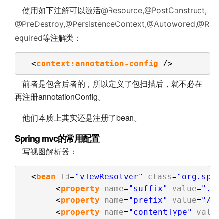
使用如下注解可以激活
@Resource,@PostConstruct,
@PreDestroy,@PersistenceContext,@Autowored,@R
等注解类：
equired
<
context:annotation-config
/>
前者是包含后者的，所以定义了包扫描后，就不必在
再注册annotationConfig。
他们本质上其实还是注册了bean。
Spring mvc的常用配置
写视图解析器：
<
bean
id
=
"viewResolver"
class
=
"org.spr
<
property
name
=
"suffix"
value
=
".j
<
property
name
=
"prefix"
value
=
"/W
<
property
name
=
"contentType"
valu