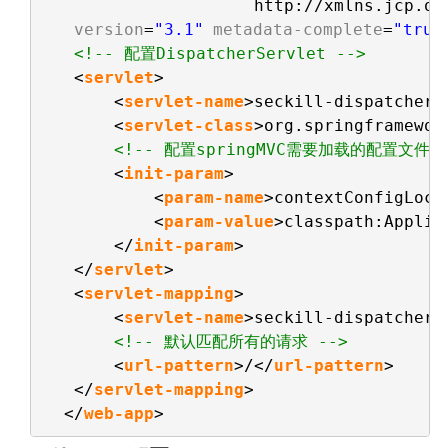
http://xmlns.jcp.or
version
=
"3.1"
metadata-complete
=
"true
<!-- 配置DispatcherServlet -->
<
servlet
>
<
servlet-name
>seckill-dispatcher<
<
servlet-class
>org.springframewor
<!-- 配置springMVC需要加载的配置文件
<
init-param
>
<
param-name
>contextConfigLoca
<
param-value
>classpath:Applic
</
init-param
>
</
servlet
>
<
servlet-mapping
>
<
servlet-name
>seckill-dispatcher<
<!-- 默认匹配所有的请求 -->
<
url-pattern
>/</
url-pattern
>
</
servlet-mapping
>
</
web-app
>