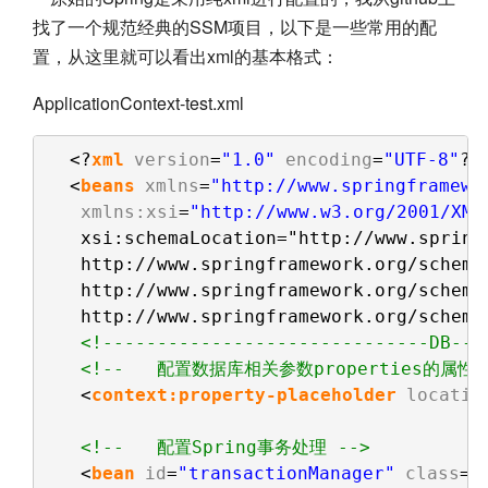
找了一个规范经典的SSM项目，以下是一些常用的配
置，从这里就可以看出xml的基本格式：
ApplicationContext-test.xml
<?
xml
version
=
"1.0"
encoding
=
"UTF-8"
?>
<
beans
xmlns
=
"http://www.springframewo
xmlns:xsi
=
"http://www.w3.org/2001/XML
xsi:schemaLocation="http://www.spring
http://www.springframework.org/schema
http://www.springframework.org/schema
http://www.springframework.org/schema
<!------------------------------DB---
<!--   配置数据库相关参数properties的属性 
<
context:property-placeholder
locatio
<!--   配置Spring事务处理 -->
<
bean
id
=
"transactionManager"
class
=
"