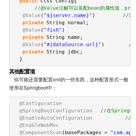
public
clss Config{
//@Value注解可以装配bean的属性值，pro
@Value
(
"${server.name}"
)         
//装
private
String normal;
@Value
(
"fish"
)
private
String name;
@Value
(
"#{dataSource.url}"
)        
/
private
String jdbc;
}
其他配置项
你可能还需要配置xml的一些东西，这种配置形式一般
使用在Springboot中：
@Configuration
@SpringBootConfiguration
//在Spring
@EnableAutoConfiguration
//
@EnableWebMvc
@ComponentScan
(basePackages = 
"com.app