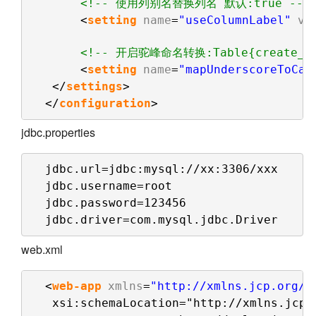
<!-- 使用列别名替换列名 默认:true -->
<
setting
name
=
"useColumnLabel"
va
<!-- 开启驼峰命名转换:Table{create_tim
<
setting
name
=
"mapUnderscoreToCam
</
settings
>
</
configuration
>
jdbc.properties
jdbc.url=jdbc:mysql://xx:3306/xxx
jdbc.username=root
jdbc.password=123456
jdbc.driver=com.mysql.jdbc.Driver
web.xml
<
web-app
xmlns
=
"http://xmlns.jcp.org/x
xsi:schemaLocation="http://xmlns.jcp.