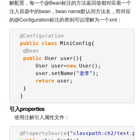
解配置，每一个@Bean标注的方法返回值都对应着一个
注入容器中的bean，bean name默认同方法名，而对应
的@Configuration标注的类则可以理解为一个xml：
@Configuration
public
class
MiniConfig{
@Bean
public
User user(){
User user=
new
User();
user.setName(
"老李"
);
return
user;
}
}
引入properties
使用注解引入属性文件：
@PropertySource
(
"classpath:ch2/test.pr