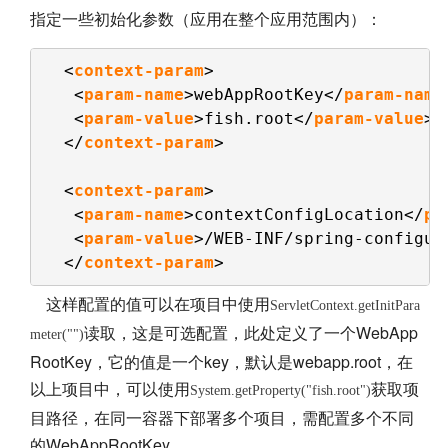
指定一些初始化参数（应用在整个应用范围内）：
<
context-param
>  
<
param-name
>webAppRootKey</
param-name
<
param-value
>fish.root</
param-value
> 
</
context-param
>  
<
context-param
>  
<
param-name
>contextConfigLocation</
pa
<
param-value
>/WEB-INF/spring-configur
</
context-param
>
这样配置的值可以在项目中使用
ServletContext.getInitPara
读取，这是可选配置，此处定义了一个WebApp
meter("")
RootKey，它的值是一个key，默认是webapp.root，在
以上项目中，可以使用
获取项
System.getProperty("fish.root")
目路径，在同一容器下部署多个项目，需配置多个不同
的WebAppRootKey。