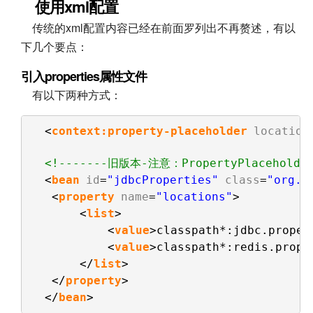
使用xml配置
传统的xml配置内容已经在前面罗列出不再赘述，有以
下几个要点：
引入properties属性文件
有以下两种方式：
<
context:property-placeholder
location
<!-------旧版本-注意：PropertyPlaceholder
<
bean
id
=
"jdbcProperties"
class
=
"org.s
<
property
name
=
"locations"
> 
<
list
> 
<
value
>classpath*:jdbc.proper
<
value
>classpath*:redis.prope
</
list
> 
</
property
> 
</
bean
>