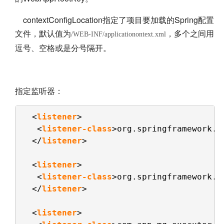
contextConfigLocation指定了项目要加载的Spring配置
文件，默认值为
，多个之间用
/WEB-INF/applicationontext.xml
逗号、空格或是分号隔开。
指定监听器：
<
listener
>
<
listener-class
>org.springframework.w
</
listener
> 
<
listener
>  
<
listener-class
>org.springframework.w
</
listener
> 
<
listener
>