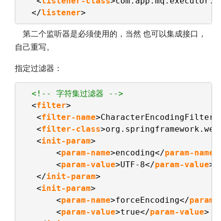
<
listener-class
>com.app.mq.executor.J
</
listener
>
第二个监听器是必须使用的，当然 也可以集成接口，
自己重写。
指定过滤器：
<!-- 字符集过滤器 -->
<
filter
>  
<
filter-name
>CharacterEncodingFilter<
<
filter-class
>org.springframework.web
<
init-param
>  
<
param-name
>encoding</
param-name
>
<
param-value
>UTF-8</
param-value
> 
</
init-param
>  
<
init-param
>  
<
param-name
>forceEncoding</
param-
<
param-value
>true</
param-value
>  