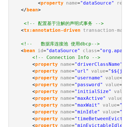
<
property
name
=
"dataSource"
ref
</
bean
>
<!-- 配置基于注解的声明式事务 -->
<
tx:annotation-driven
transaction-man
<!--   数据库连接池 使用dbcp-->
<
bean
id
=
"dataSource"
class
=
"org.apac
<!-- Connection Info -->
<
property
name
=
"driverClassName"
<
property
name
=
"url"
value
=
"$${jd
<
property
name
=
"username"
value
=
"
<
property
name
=
"password"
value
=
"
<
property
name
=
"initialSize"
valu
<
property
name
=
"maxActive"
value
=
<
property
name
=
"maxWait"
value
=
"6
<
property
name
=
"minIdle"
value
=
"1
<
property
name
=
"timeBetweenEvicti
<
property
name
=
"minEvictableIdleT