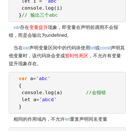
let i = 
'abc'
console.log(i)
}
// 输出三个abc
var
存在
变量提升
现象，即变量在声明前调用不会报
错，而是会输出为undefined。
当在
var
声明变量区间中的代码块使用
let
或
const
声明其
他变量时，该代码块会变成
暂时性死区
，不允许有变量
提升现象存在。
var
a=
'abc'
{
console.log(a)        
//会报错
let a=
'abcd'
}
相同的作用域内，不允许
let
重复声明同名变量