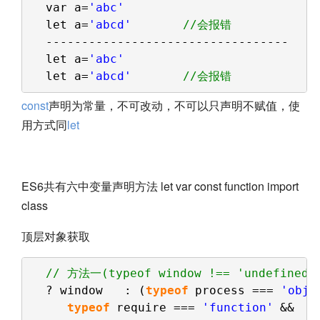
var a=
'abc'
let a=
'abcd'
//会报错
----------------------------------
let a=
'abc'
let a=
'abcd'
//会报错
const
声明为常量，不可改动，不可以只声明不赋值，使
用方式同
let
ES6共有六中变量声明方法 let var const function import
class
顶层对象获取
// 方法一(typeof window !== 'undefined'
? window   : (
typeof
process === 
'obje
typeof
require === 
'function'
&&