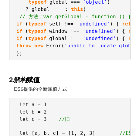
typeof
global === 
'object'
)
? global     : 
this
)
// 方法二var getGlobal = function () {
if
(
typeof
self !== 
'undefined'
) { 
retu
if
(
typeof
window !== 
'undefined'
) { 
re
if
(
typeof
global !== 
'undefined'
) { 
re
throw
new
Error(
'unable to locate globa
};
2.解构赋值
ES6提供的全新赋值方式
let a = 1
let b = 2
let c = 3    
//旧
let [a, b, c] = [1, 2, 3]        
//E