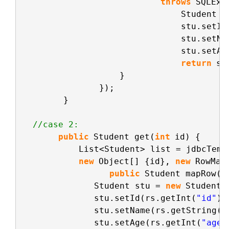
throws
SQLExc
Student s
stu.setId
stu.setNa
stu.setAg
return
st
}         
});       
}
//case 2:   
public
Student get(
int
id) {
List<Student> list = jdbcTemp
new
Object[] {id}, 
new
RowMap
public
Student mapRow(R
Student stu = 
new
Student(
stu.setId(rs.getInt(
"id"
))
stu.setName(rs.getString(
"
stu.setAge(rs.getInt(
"age"