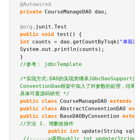
@Autowired
private
CourseManageDAO dao;     
@org
.junit.Test
public
void
test() {         
int
counts = dao.getCountByTsqk(
"单双周
System.out.println(counts); 
}
//参考： jdbcTemplate
/*实现方式:DAO的实现类继承JdbcDaoSupport
ConventionDao框架中加入了对参数的处理，结果集
具体可看源码研究 */
public
class
CourseManageDAO 
extends
A
public
class
AbstractConventionDAO 
ext
public
class
BaseDAOByConvention 
exten
//方法 1. 增删改操作 
public
int
update(String sql,
//------>调用public int update(String 