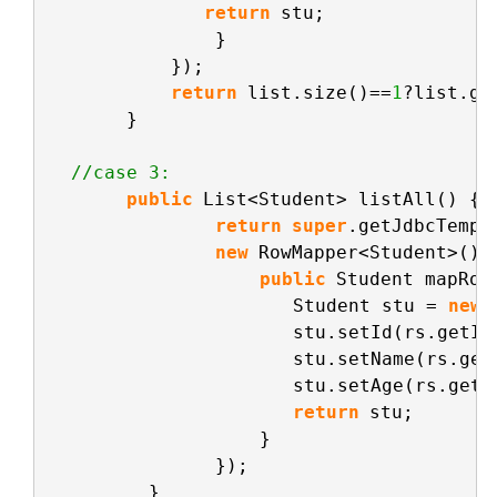
return
stu;       
}                  
});         
return
list.size()==
1
?list.ge
}
//case 3:   
public
List<Student> listAll() { 
return
super
.getJdbcTempl
new
RowMapper<Student>() 
public
Student mapRow
Student stu = 
new
stu.setId(rs.getIn
stu.setName(rs.get
stu.setAge(rs.getI
return
stu;       
}           
});
}