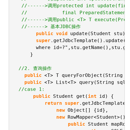
//------>调用protected int update(fina
//            final PreparedStatement
//------>调用public <T> T execute(Prepa
//------> 基本JDBC操作
public
void
update(Student stu) 
super
.getJdbcTemplate().update("
where id=?",stu.getName(),stu.ge
}
//2. 查询操作
public
<T> T queryForObject(String s
public
<T> List<T> query(String sql,
//case 1:   
public
Student get(
int
id) {     
return
super
.getJdbcTemplate(
new
Object[] {id},       
new
RowMapper<Student>() 
public
Student mapRow