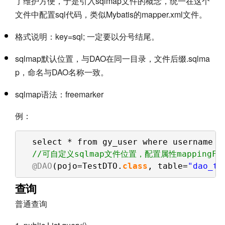
了维护方便，于是引入sqlmap文件的概念，统一在这个
文件中配置sql代码，类似Mybatis的mapper.xml文件。
格式说明：key=sql; 一定要以分号结尾。
sqlmap默认位置，与DAO在同一目录，文件后缀.sqlma
p，命名与DAO名称一致。
sqlmap语法：freemarker
例：
select * from gy_user where username =
//可自定义sqlmap文件位置，配置属性mappingFi
@DAO
(pojo=TestDTO.
class
, table=
"dao_te
查询
普通查询