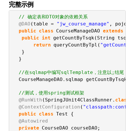
完整示例
// 确定表和DTO对象的依赖关系  
@DAO
(table = 
"jw_course_manage"
, pojo 
public
class
CourseManageDAO 
extends
A
public
int
getCountByTsqk(String tsqk
return
queryCountByTpl(
"getCountB
} 
}
//在sqlmap中编写sqlTemplate，注意以;结尾 
CourseManageDAO.sqlmap getCountByTsqk 
//测试，使用spring测试框架 
@RunWith
(SpringJUnit4ClassRunner.
class
@ContextConfiguration
(
"classpath:conf/
public
class
Test {     
@Autowired
private
CourseDAO courseDAO;