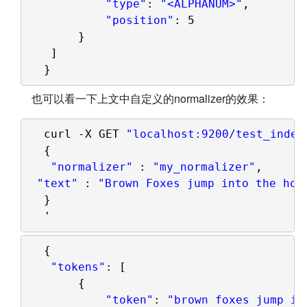
"type"
: 
"<ALPHANUM>"
,
"position"
: 5
}
]
}
也可以看一下上文中自定义的normalizer的效果：
curl -X GET 
"localhost:9200/test_index
{
"normalizer"
: 
"my_normalizer"
,
"text"
: 
"Brown Foxes jump into the hol
}
'
{
"tokens"
: [
{
"token"
: 
"brown foxes jump in