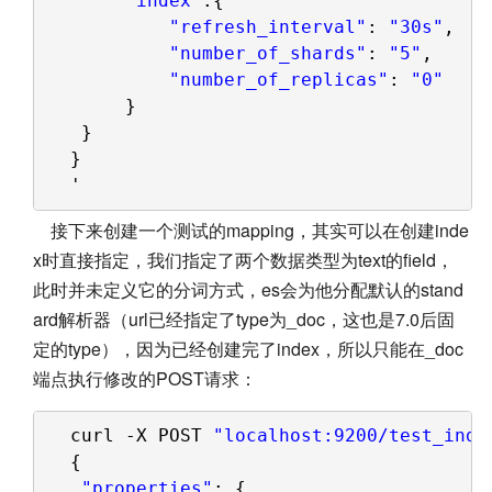
"index"
:{
"refresh_interval"
: 
"30s"
,
"number_of_shards"
: 
"5"
,
"number_of_replicas"
: 
"0"
}
}
}
'
接下来创建一个测试的mapping，其实可以在创建inde
x时直接指定，我们指定了两个数据类型为text的field，
此时并未定义它的分词方式，es会为他分配默认的stand
ard解析器（url已经指定了type为_doc，这也是7.0后固
定的type），因为已经创建完了index，所以只能在_doc
端点执行修改的POST请求：
curl -X POST 
"localhost:9200/test_inde
{
"properties"
: {