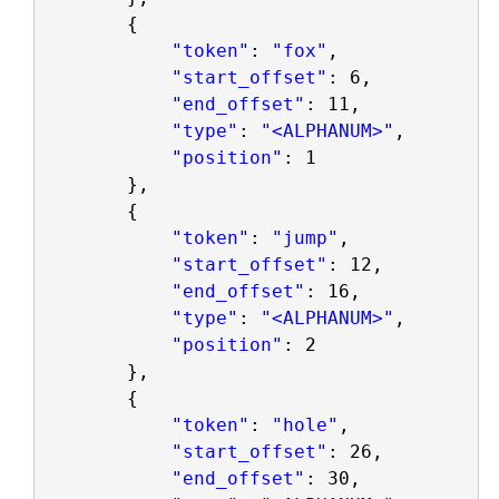
{
"token"
: 
"fox"
,
"start_offset"
: 6,
"end_offset"
: 11,
"type"
: 
"<ALPHANUM>"
,
"position"
: 1
},
{
"token"
: 
"jump"
,
"start_offset"
: 12,
"end_offset"
: 16,
"type"
: 
"<ALPHANUM>"
,
"position"
: 2
},
{
"token"
: 
"hole"
,
"start_offset"
: 26,
"end_offset"
: 30,