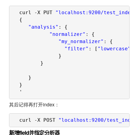
curl -X PUT 
"localhost:9200/test_index
{
"analysis"
: {
"normalizer"
: {
"my_normalizer"
: {
"filter"
: [
"lowercase"
,
}
}
}
}
'
其后记得再打开index：
curl -X POST 
"localhost:9200/test_inde
新增field并指定分析器