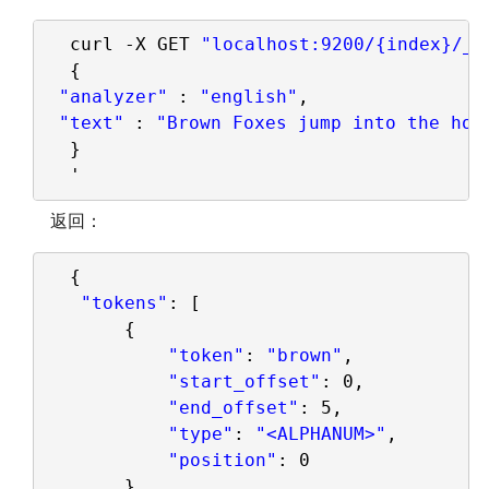
curl -X GET 
"localhost:9200/{index}/_a
{
"analyzer"
: 
"english"
,
"text"
: 
"Brown Foxes jump into the hol
}
'
返回：
{
"tokens"
: [
{
"token"
: 
"brown"
,
"start_offset"
: 0,
"end_offset"
: 5,
"type"
: 
"<ALPHANUM>"
,
"position"
: 0
},