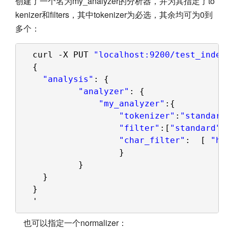
创建了一个名为my_analyzer的分析器，并为其指定了to
kenizer和filters，其中tokenizer为必选，其余均可为0到
多个：
curl -X PUT 
"localhost:9200/test_index
{
"analysis"
: {
"analyzer"
: {
"my_analyzer"
:{
"tokenizer"
:
"standard
"filter"
:[
"standard"
,
"char_filter"
:  [ 
"ht
}
}
}
}
'
也可以指定一个normalizer：