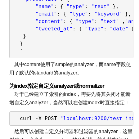
"name"
: { 
"type"
: 
"text"
}, 
"email"
: { 
"type"
: 
"keyword"
},
"content"
: { 
"type"
: 
"text"
,
"ana
"tweeted_at"
: { 
"type"
: 
"date"
}
}
}
'
其中content使用了simple的analyzer，而name字段使
用了默认的standard的analyzer。
为index指定自定义analyzer或normalizer
对于已经建立了索引的index，需要先将其关闭才能新
增自定义analyzer，当然可以在创建index时直接指定：
curl -X POST 
"localhost:9200/test_inde
然后可以创建自定义分词器和过滤器的analyzer，这里