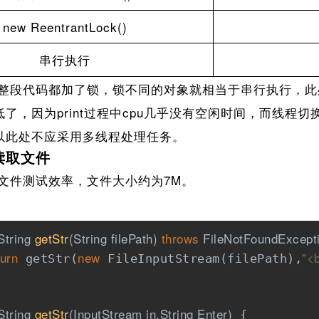
new ReentrantLock()
串行执行
段代码都加了锁，锁不同的对象就相当于串行执行，此处执
了，因为print过程中cpu几乎没有空闲时间，而线程
以此处不应采用多线程处理任务。
读取文件
件测试效率，文件大小约为7M。
String 
getStr
(String filePath)
throws
 FileNotFoundExcept
turn
new
"<
 getStr(
 FileInputStream(filePath),
String 
getStr
(InputStream in,String Enter)
{
