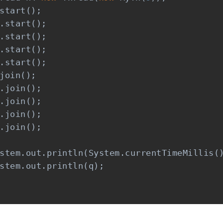
start();

.start();

.start();

.start();

.start();

join();

.join();

.join();

.join();

.join();

stem.out.println(System.currentTimeMillis()
stem.out.println(q);
