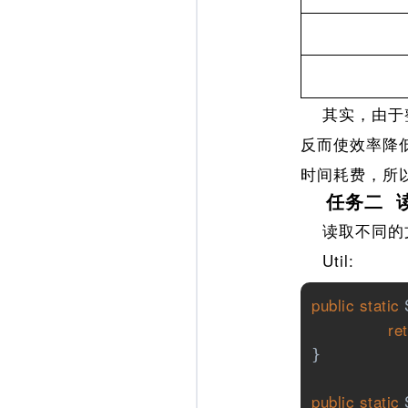
其实，由于整
反而使效率降低
时间耗费，所
任务二 
读取不同的文
Util:
public
static
 
re
}

public
static
 