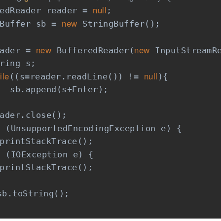
null
edReader reader = 
;

new
Buffer sb = 
 StringBuffer();

new
new
ader = 
 BufferedReader(
 InputStreamR
ring s;

ile
null
((s=reader.readLine()) != 
){

  sb.append(s+Enter);

ader.close();

h
 (UnsupportedEncodingException e) {

printStackTrace();

h
 (IOException e) {

printStackTrace();

sb.toString();
