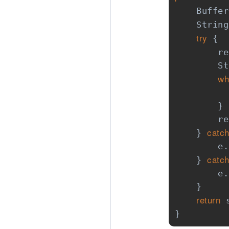
    Buffer
    String
try
 {

        re
        St
wh
          
        }

        re
catc
    } 
        e.
catc
    } 
        e.
    }

return
 
}