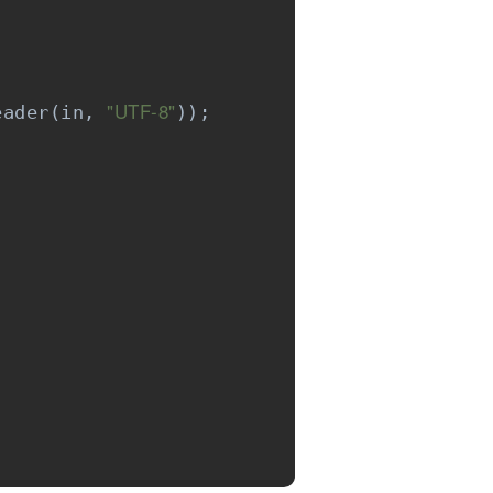
"UTF-8"
eader(in, 
));
