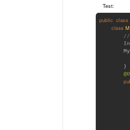
Test:
public
class
class
M
//
        In
        My
        }

@O
pu
          
          
          