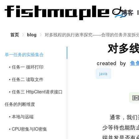
博客
首页
blog
对多线程的执行效率探究——合理的任务并发拆
对多
单一任务的实验集合
created by
鱼
• 任务一 循环打印
java
• 任务二 读取文件
• 任务三 HttpClient请求接口
任务的判断维度
通常，我们选
• 本地与远端
少等待也能防
• CPU密集与IO密集
端并发是否有