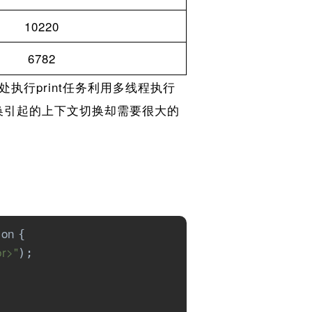
10220
6782
行print任务利用多线程执行
切换引起的上下文切换却需要很大的
ion 
{

br>"
);
