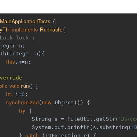
MainApplicationTests
{

yTh
implements
Runnable
{

Lock lock ;
teger n;

Th(Integer n){

this
.n=n;

verride
blic
void
run
()
{

int
0
 i=
;

synchronized
new
(
 Object()) {

try
 {

"D://xx
          String s = FileUtil.getStr(
1
          System.out.println(s.substring(
catch
      } 
 (IOException e) {
