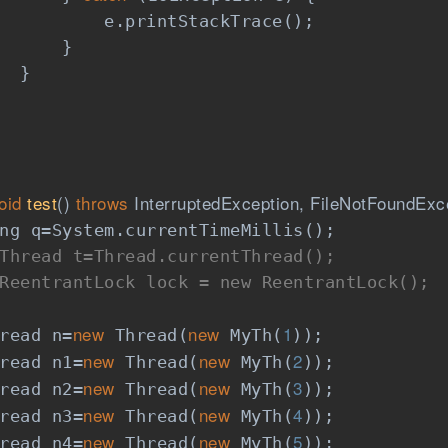
          e.printStackTrace();

      }

  }

oid
test
()
throws
 InterruptedException, FileNotFoundExc
ng q=System.currentTimeMillis();

Thread t=Thread.currentThread();
ReentrantLock lock = new ReentrantLock();
new
new
1
read n=
 Thread(
 MyTh(
));

new
new
2
read n1=
 Thread(
 MyTh(
));

new
new
3
read n2=
 Thread(
 MyTh(
));

new
new
4
read n3=
 Thread(
 MyTh(
));

new
new
5
read n4=
 Thread(
 MyTh(
));
