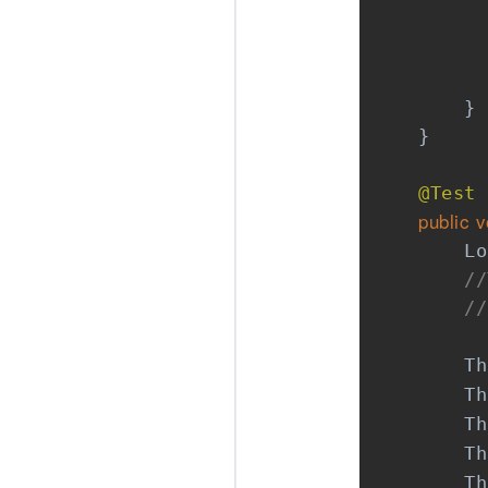
          
          
          
        }

    }

@Test
public
v
        Lo
//
//
        Th
        Th
        Th
        Th
        Th